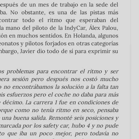
después de un mes de trabajo en la sede del
iba. No obstante, es una de las pistas más
contrar todo el ritmo que esperaban del
a mano del piloto de la IndyCar, Álex Palou,
ción en muchos sentidos. En Holanda, algunos
natos y pilotos forjados en otras categorías
bargo, Javier dio todo de sí para exprimir su
s problemas para encontrar el ritmo y ser
imera sesión pero después nos costó mucho
no encontrábamos la solución a la falta tan
mis esfuerzos pero el coche no daba para más
 décimo. La carrera 1 fue en condiciones de
orque como no tenía ritmo en seco, pensaba
 una buena salida. Remonté seis posiciones y
arcada por los safety car, hubo 4 y no pude
rto que iba un poco mejor, pero todavía no