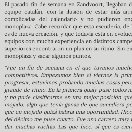
El pasado fin de semana en Zandvoort, llegaban 
equipo catalán, con la ilusión de estar más arr
complicadas del calendario y no pudieron en
monoplaza. Cabe recordar que esta escudería, de l
es de nueva creación, y que todavía está en evolu
equipos con mucha experiencia en distintos campeo
superiores encontraron un plus en su ritmo. Sin em
monoplaza y sacar algunos puntos.
“Fue un fin de semana en el que tuvimos mucho
competitivos. Empezamos bien el viernes la pr
progresar, estuvimos probando muchas cosas pero 
grande de ritmo. En la primera qualy puse todos 
y no pude clasificarme en una mejor posición que
mojado, algo que tenía ganas de que sucediera p
que en mojado quizá habría una oportunidad. Hice
del décimo me puse cuarto. Fue una carrera muy m
dar muchas vueltas. Las que hice, sí que es cie